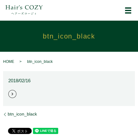
メ
btn_icon_black
HOME
btn_icon_black
2018/02/16
btn_icon_black