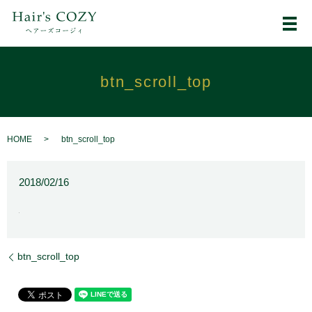
メ
btn_scroll_top
HOME
btn_scroll_top
2018/02/16
btn_scroll_top