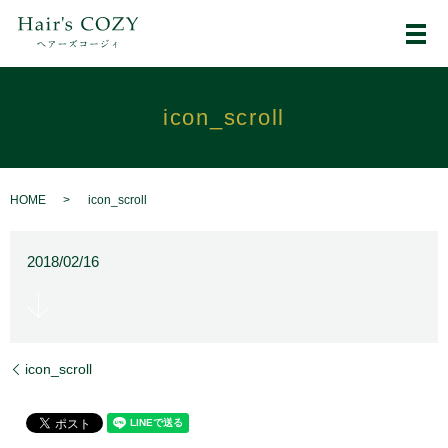
メ
icon_scroll
HOME
icon_scroll
2018/02/16
icon_scroll