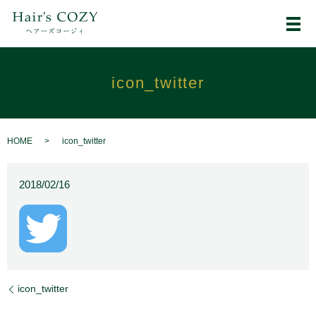
メ
icon_twitter
HOME
icon_twitter
2018/02/16
icon_twitter