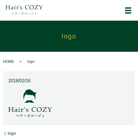
メ
logo
HOME
logo
2018/02/16
logo