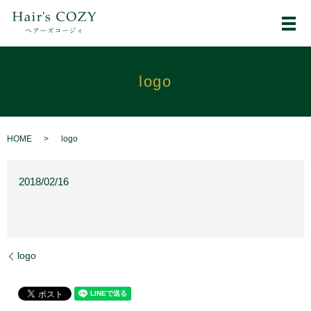
メ
logo
HOME
logo
2018/02/16
logo