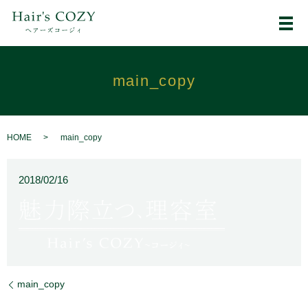
メ
main_copy
HOME
main_copy
2018/02/16
main_copy