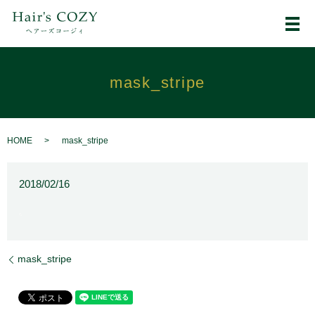
メ
mask_stripe
HOME
mask_stripe
2018/02/16
mask_stripe